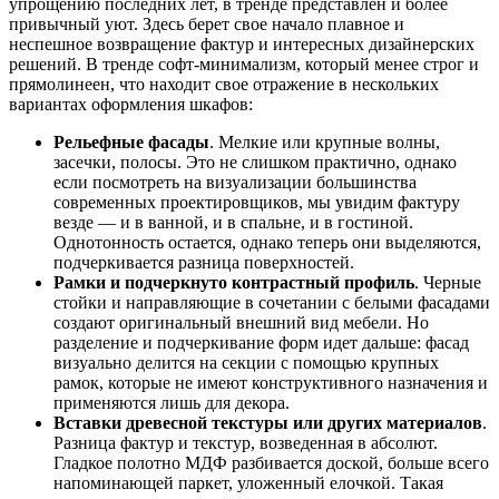
упрощению последних лет, в тренде представлен и более
привычный уют. Здесь берет свое начало плавное и
неспешное возвращение фактур и интересных дизайнерских
решений. В тренде софт-минимализм, который менее строг и
прямолинеен, что находит свое отражение в нескольких
вариантах оформления шкафов:
Рельефные фасады
. Мелкие или крупные волны,
засечки, полосы. Это не слишком практично, однако
если посмотреть на визуализации большинства
современных проектировщиков, мы увидим фактуру
везде — и в ванной, и в спальне, и в гостиной.
Однотонность остается, однако теперь они выделяются,
подчеркивается разница поверхностей.
Рамки и подчеркнуто контрастный профиль
. Черные
стойки и направляющие в сочетании с белыми фасадами
создают оригинальный внешний вид мебели. Но
разделение и подчеркивание форм идет дальше: фасад
визуально делится на секции с помощью крупных
рамок, которые не имеют конструктивного назначения и
применяются лишь для декора.
Вставки древесной текстуры или других материалов
.
Разница фактур и текстур, возведенная в абсолют.
Гладкое полотно МДФ разбивается доской, больше всего
напоминающей паркет, уложенный елочкой. Такая